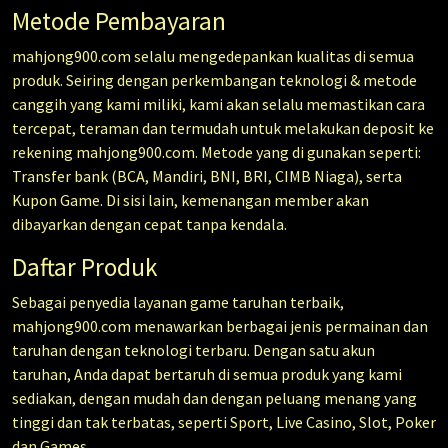
Metode Pembayaran
mahjong900.com selalu mengedepankan kualitas di semua
produk. Seiring dengan perkembangan teknologi & metode
canggih yang kami miliki, kami akan selalu memastikan cara
tercepat, teraman dan termudah untuk melakukan deposit ke
rekening mahjong900.com. Metode yang di gunakan seperti:
Transfer bank (BCA, Mandiri, BNI, BRI, CIMB Niaga), serta
Kupon Game. Di sisi lain, kemenangan member akan
dibayarkan dengan cepat tanpa kendala.
Daftar Produk
Sebagai penyedia layanan game taruhan terbaik,
mahjong900.com menawarkan berbagai jenis permainan dan
taruhan dengan teknologi terbaru. Dengan satu akun
taruhan, Anda dapat bertaruh di semua produk yang kami
sediakan, dengan mudah dan dengan peluang menang yang
tinggi dan tak terbatas, seperti Sport, Live Casino, Slot, Poker
dan Games.