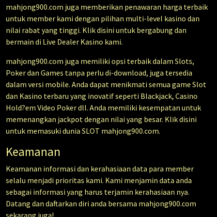
mahjong900.com juga memberikan penawaran harga terbaik
untuk member kami dengan pilihan multi-level kasino dan
nilai rabat yang tinggi. Klik disini untuk bergabung dan
bermain di Live Dealer Kasino kami.
mahjong900.com juga memiliki opsi terbaik dalam Slots,
Poker dan Games tanpa perlu di-download, juga tersedia
dalam versi mobile. Anda dapat menikmati semua game Slot
dan Kasino terbaru yang inovatif seperti Blackjack, Casino
Hold?em Video Poker dll. Anda memiliki kesempatan untuk
memenangkan jackpot dengan nilai yang besar. Klik disini
untuk memasuki dunia SLOT mahjong900.com.
Keamanan
Keamanan informasi dan kerahasiaan data para member
selalu menjadi prioritas kami. Kami menjamin data anda
sebagai informasi yang harus terjamin kerahasiaan nya.
Datang dan daftarkan diri anda bersama mahjong900.com
sekarang juga!