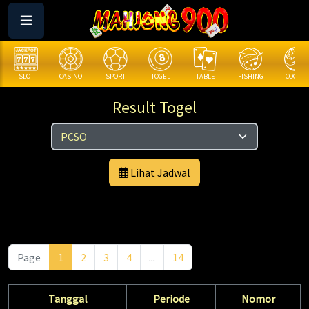
SLOT
CASINO
SPORT
TOGEL
TABLE
FISHING
COCK F.
Result Togel
Lihat Jadwal
Page
1
2
3
4
...
14
Tanggal
Periode
Nomor