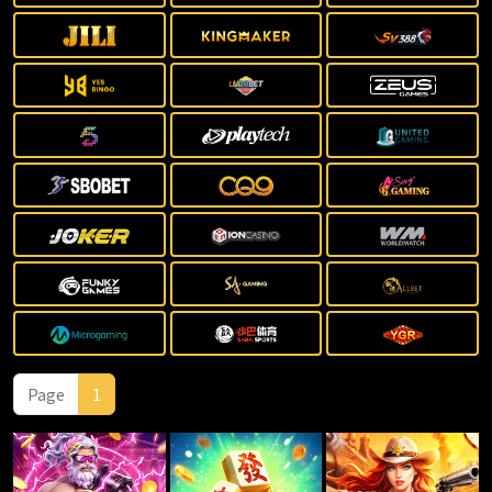
Page
1