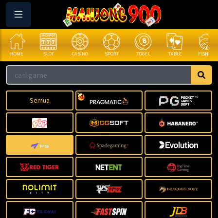
SLOT
CASINO
SPORT
TOGEL
TABLE
FISHING
COCK F.
Semua