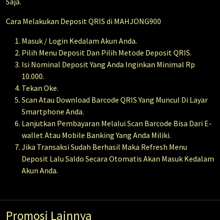
Saja.
Cara Melakukan Deposit QRIS di MAHJONG900
Masuk / Login Kedalam Akun Anda.
Pilih Menu Deposit Dan Pilih Metode Deposit QRIS.
Isi Nominal Deposit Yang Anda Inginkan Minimal Rp
10.000.
Tekan Oke.
Scan Atau Download Barcode QRIS Yang Muncul Di Layar
Smartphone Anda.
Lanjutkan Pembayaran Melalui Scan Barcode Bisa Dari E-
wallet Atau Mobile Banking Yang Anda Miliki.
Jika Transaksi Sudah Berhasil Maka Refresh Menu
Deposit Lalu Saldo Secara Otomatis Akan Masuk Kedalam
Akun Anda.
Promosi Lainnya