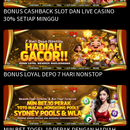
BONUS CASHBACK SLOT DAN LIVE CASINO
30% SETIAP MINGGU
BONUS LOYAL DEPO 7 HARI NONSTOP
MIN BET TOGEL 10 PERAK DENGAN HADIAH