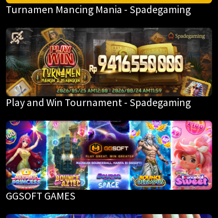
Turnamen Mancing Mania - Spadegaming
Play and Win Tournament - Spadegaming
GGSOFT GAMES