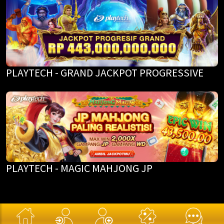
PLAYTECH - GRAND JACKPOT PROGRESSIVE
PLAYTECH - MAGIC MAHJONG JP