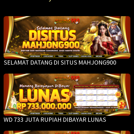
SELAMAT DATANG DI SITUS MAHJONG900
WD 733 JUTA RUPIAH DIBAYAR LUNAS