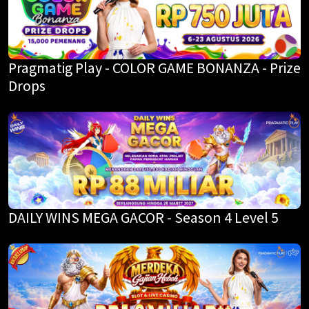
Pragmatig Play - COLOR GAME BONANZA - Prize
Drops
DAILY WINS MEGA GACOR - Season 4 Level 5