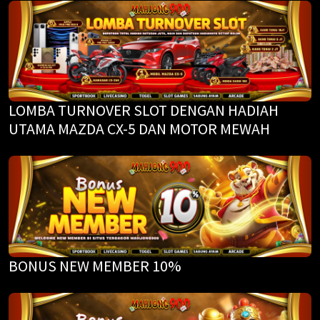
LOMBA TURNOVER SLOT DENGAN HADIAH
UTAMA MAZDA CX-5 DAN MOTOR MEWAH
BONUS NEW MEMBER 10%