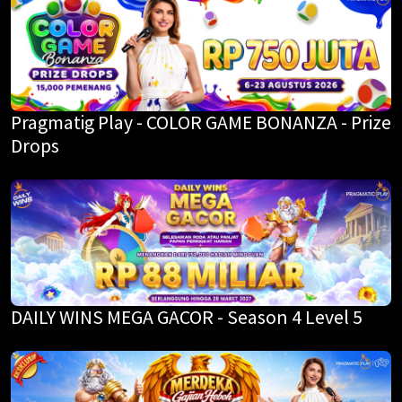
Pragmatig Play - COLOR GAME BONANZA - Prize
Drops
DAILY WINS MEGA GACOR - Season 4 Level 5