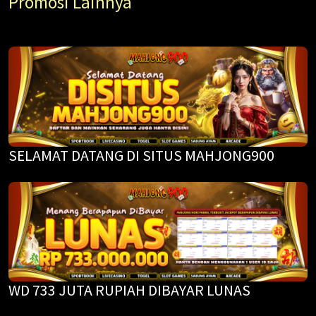
Promosi Lainnya
SELAMAT DATANG DI SITUS MAHJONG900
WD 733 JUTA RUPIAH DIBAYAR LUNAS