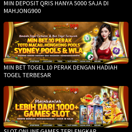
MIN DEPOSIT QRIS HANYA 5000 SAJA DI
MAHJONG900
MIN BET TOGEL 10 PERAK DENGAN HADIAH
TOGEL TERBESAR
SLOT ONLINE GAMES TERLENGKAP