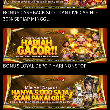
BONUS CASHBACK SLOT DAN LIVE CASINO
30% SETIAP MINGGU
BONUS LOYAL DEPO 7 HARI NONSTOP